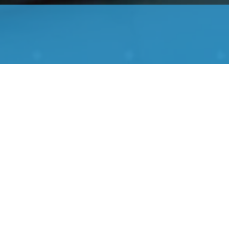
About
会社概要
私たち岩野物産は、110年以上にわたる歴史と実績を持ち、
多
様なニーズに応える幅広い商材と優れた提案力で、他にはな
い唯一無二の存在です。
私たちは、人とモノを繋ぎ、社会の発展に貢献する信頼のパー
トナーとして、
お客様一人ひとりに最適なソリューションを
提供します。